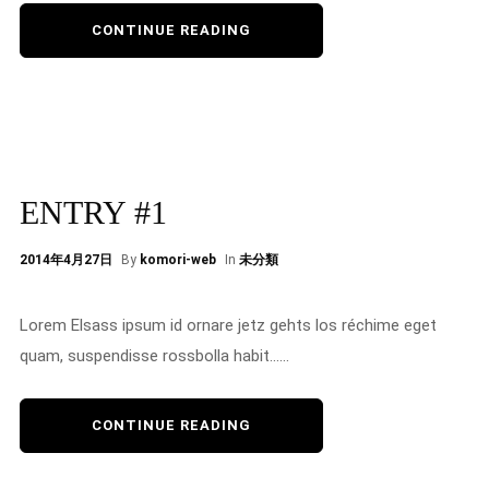
CONTINUE READING
ENTRY #1
2014年4月27日
By
komori-web
In
未分類
Lorem Elsass ipsum id ornare jetz gehts los réchime eget
quam, suspendisse rossbolla habit......
CONTINUE READING