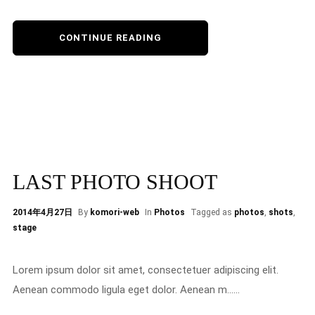
CONTINUE READING
LAST PHOTO SHOOT
2014年4月27日
By
komori-web
In
Photos
Tagged as
photos
,
shots
,
stage
Lorem ipsum dolor sit amet, consectetuer adipiscing elit.
Aenean commodo ligula eget dolor. Aenean m......