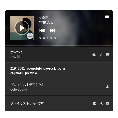
音
声
小森剛
プ
レ
宇宙の人
ー
ヤ
ー
00:00
/
00:00
宇宙の人
小森剛
21948581_powerful-indie-rock_by_s
ergmaru_preview
プレイリストデモ4です
Octo Sound
プレイリストデモ3です