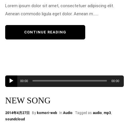
Lorem ipsum dolor sit amet, consectetuer adipiscing elit.
Aenean commodo ligula eget dolor. Aenean m......
CONTINUE READING
音
00:00
00:00
声
プ
NEW SONG
レ
ー
2014年4月27日
By
komori-web
In
Audio
Tagged as
audio
,
mp3
,
ヤ
soundcloud
ー