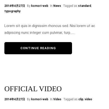
2014年4月27日
By
komori-web
In
News
Tagged as
standard
,
typography
Lorem sit quis in dignissim rhoncus sed. Nisi lorem ut ac
adipiscing nunc integer cum pulvinar, turp......
CONTINUE READING
OFFICIAL VIDEO
2014年4月27日
By
komori-web
In
Video
Tagged as
clip
,
video