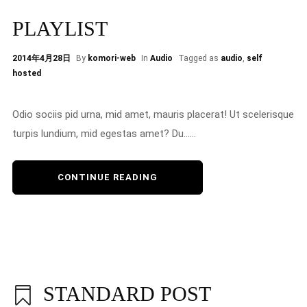
PLAYLIST
2014年4月28日
By
komori-web
In
Audio
Tagged as
audio
,
self
hosted
Odio sociis pid urna, mid amet, mauris placerat! Ut scelerisque
turpis lundium, mid egestas amet? Du......
CONTINUE READING
STANDARD POST