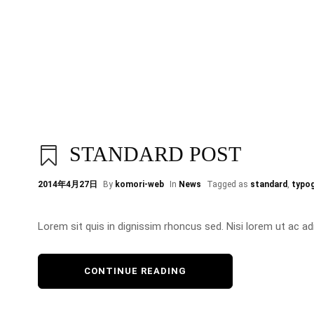
STANDARD POST
2014年4月27日
By
komori-web
In
News
Tagged as
standard
,
typo
Lorem sit quis in dignissim rhoncus sed. Nisi lorem ut ac adip
CONTINUE READING