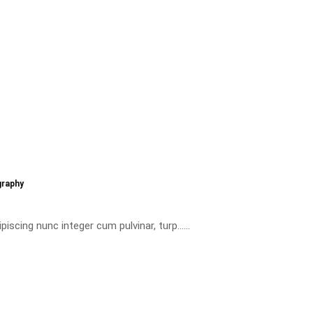
graphy
iscing nunc integer cum pulvinar, turp......